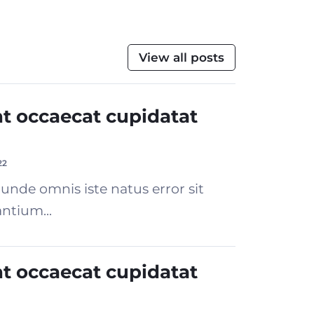
View all posts
nt occaecat cupidatat
22
 unde omnis iste natus error sit
ntium...
nt occaecat cupidatat