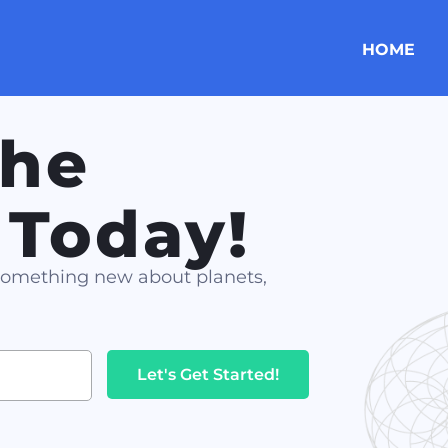
HOME
the
 Today!
 something new about planets,
Let's Get Started!