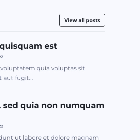
View all posts
 quisquam est
22
oluptatem quia voluptas sit
aut fugit...
it, sed quia non numquam
22
dunt ut labore et dolore magnam