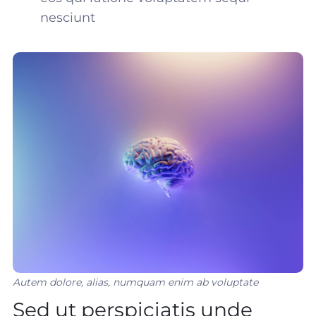
nesciunt
Autem dolore, alias, numquam enim ab voluptate
Sed ut perspiciatis unde